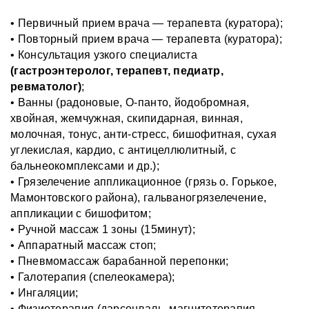
• Первичный прием врача — терапевта (куратора);
• Повторный прием врача — терапевта (куратора);
• Консультация узкого специалиста
(гастроэнтеролог, терапевт, педиатр,
ревматолог)
;
• Ванны (радоновые, О-панто, йодобромная,
хвойная, жемчужная, скипидарная, винная,
молочная, тонус, анти-стресс, бишофитная, сухая
углекислая, кардио, с антицеллюлитный, с
бальнеокомплексами и др.);
• Грязелечение аппликационное (грязь о. Горькое,
Мамонтовского района), гальваногрязелечение,
аппликации с бишофитом;
• Ручной массаж 1 зоны (15минут);
• Аппаратный массаж стоп;
• Пневмомассаж барабанной перепонки;
• Галотерапия (спелеокамера);
• Ингаляции;
• Физиотерапия (дарсонваль, магнитотерапия,